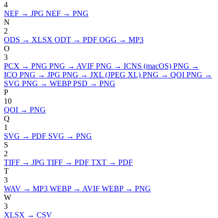
4
NEF → JPG
NEF → PNG
N
2
ODS → XLSX
ODT → PDF
OGG → MP3
O
3
PCX → PNG
PNG → AVIF
PNG → ICNS (macOS)
PNG →
ICO
PNG → JPG
PNG → JXL (JPEG XL)
PNG → QOI
PNG →
SVG
PNG → WEBP
PSD → PNG
P
10
QOI → PNG
Q
1
SVG → PDF
SVG → PNG
S
2
TIFF → JPG
TIFF → PDF
TXT → PDF
T
3
WAV → MP3
WEBP → AVIF
WEBP → PNG
W
3
XLSX → CSV