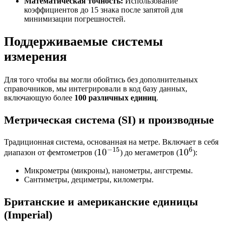
Математическая точность:
Использование
коэффициентов до 15 знака после запятой для
минимизации погрешностей.
Поддерживаемые системы
измерения
Для того чтобы вы могли обойтись без дополнительных
справочников, мы интегрировали в код базу данных,
включающую более
100 различных единиц
.
Метрическая система (SI) и производные
Традиционная система, основанная на метре. Включает в себя
−
15
6
10^{-15}
1
0
10^6
1
0
диапазон от фемтометров (
) до мегаметров (
):
Микрометры (микроны), нанометры, ангстремы.
Сантиметры, дециметры, километры.
Британские и американские единицы
(Imperial)