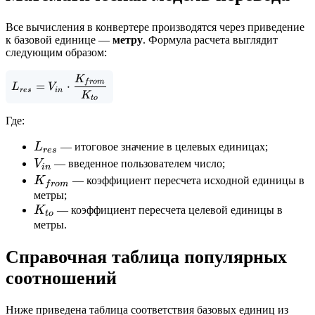
Все вычисления в конвертере производятся через приведение
к базовой единице —
метру
. Формула расчета выглядит
следующим образом:
K
L_{res} = V_{in} \cdot \frac{K_{from}}{K_{
f
ro
m
=
⋅
L
V
res
in
K
t
o
Где:
L_{res}
L
— итоговое значение в целевых единицах;
res
V_{in}
V
— введенное пользователем число;
in
K_{from}
K
— коэффициент пересчета исходной единицы в
f
ro
m
метры;
K_{to}
K
— коэффициент пересчета целевой единицы в
t
o
метры.
Справочная таблица популярных
соотношений
Ниже приведена таблица соответствия базовых единиц из