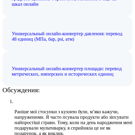
шкал онлайн
Универсальный онлайн-конвертер давления: перевод
48 единиц (МПа, бар, psi, атм)
Универсальный онлайн-конвертер площади: перевод
метрических, имперских и исторических единиц
Обсуждения:
Раніше мої стосунки з кухнею були, м’яко кажучи,
напруженими. Я часто псувала продукти або зіпсувати
найпростіші страви. Тому, коли на день народження мені
подарували мультиварку, я сприйняла це не як
подарунок, а як виклик.