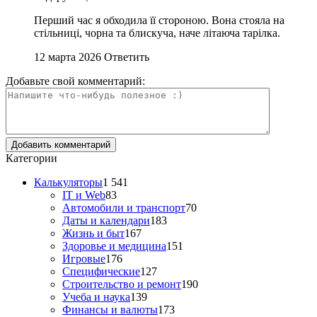
Перший час я обходила її стороною. Вона стояла на
стільниці, чорна та блискуча, наче літаюча тарілка.
12 марта 2026
Ответить
Добавьте свой комментарий:
Категории
Калькуляторы
1 541
IT и Web
83
Автомобили и транспорт
70
Даты и календари
183
Жизнь и быт
167
Здоровье и медицина
151
Игровые
176
Специфические
127
Строительство и ремонт
190
Учеба и наука
139
Финансы и валюты
173