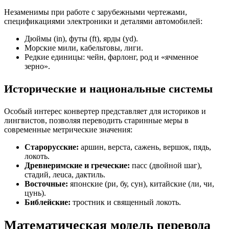
Незаменимы при работе с зарубежными чертежами,
спецификациями электроники и деталями автомобилей:
Дюймы (in), футы (ft), ярды (yd).
Морские мили, кабельтовы, лиги.
Редкие единицы: чейн, фарлонг, род и «ячменное
зерно».
Исторические и национальные системы
Особый интерес конвертер представляет для историков и
лингвистов, позволяя переводить старинные меры в
современные метрические значения:
Старорусские:
аршин, верста, сажень, вершок, пядь,
локоть.
Древнеримские и греческие:
пасс (двойной шаг),
стадий, леuca, дактиль.
Восточные:
японские (ри, бу, сун), китайские (ли, чи,
цунь).
Библейские:
тростник и священный локоть.
Математическая модель перевода