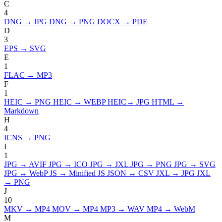
C
4
DNG → JPG
DNG → PNG
DOCX → PDF
D
3
EPS → SVG
E
1
FLAC → MP3
F
1
HEIC → PNG
HEIC → WEBP
HEIC→ JPG
HTML →
Markdown
H
4
ICNS → PNG
I
1
JPG → AVIF
JPG → ICO
JPG → JXL
JPG → PNG
JPG → SVG
JPG ↔ WebP
JS → Minified JS
JSON ↔ CSV
JXL → JPG
JXL
→ PNG
J
10
MKV → MP4
MOV → MP4
MP3 → WAV
MP4 → WebM
M