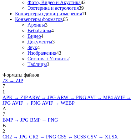
Фото, Видео и Акустика
42
Эзотерика и астрология
39
Конвертеры единиц измерения
11
Конвертеры форматов
65
Архивы
3
Веб-файлы
4
Видео
4
Документы
3
Звук
4
Изображения
43
Система / Утилиты
1
Таблицы
3
Форматы файлов
7Z → ZIP
7
1
APK → ZIP
ARW → JPG
ARW → PNG
AVI → MP4
AVIF →
JPG
AVIF → PNG
AVIF → WEBP
A
7
BMP → JPG
BMP → PNG
B
2
CR2 → JPG
CR2 → PNG
CSS ↔ SCSS
CSV → XLSX