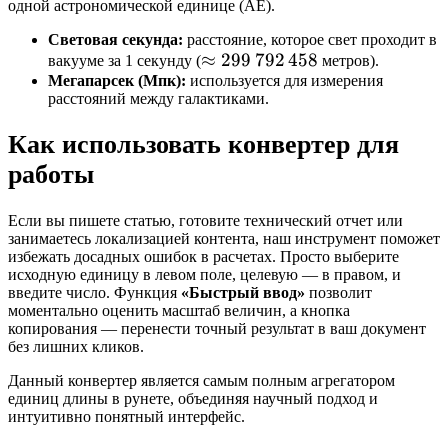
одной астрономической единице (АЕ).
{
1
Световая секунда:
расстояние, которое свет проходит в
\approx
≈
299
792
458
5
вакууме за 1 секунду (
метров).
Мегапарсек (Мпк):
используется для измерения
299\,792\,458
}
расстояний между галактиками.
Как использовать конвертер для
работы
Если вы пишете статью, готовите технический отчет или
занимаетесь локализацией контента, наш инструмент поможет
избежать досадных ошибок в расчетах. Просто выберите
исходную единицу в левом поле, целевую — в правом, и
введите число. Функция
«Быстрый ввод»
позволит
моментально оценить масштаб величин, а кнопка
копирования — перенести точный результат в ваш документ
без лишних кликов.
Данный конвертер является самым полным агрегатором
единиц длины в рунете, объединяя научный подход и
интуитивно понятный интерфейс.