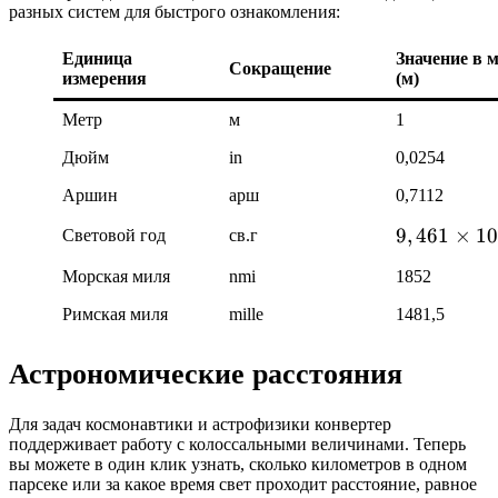
разных систем для быстрого ознакомления:
Единица
Значение в 
Сокращение
измерения
(м)
Метр
м
1
Дюйм
in
0,0254
Аршин
арш
0,7112
9,
9
,
461
×
1
0
Световой год
св.г
4
Морская миля
nmi
1852
6
1
Римская миля
mille
1481,5
\
ti
Астрономические расстояния
m
es
Для задач космонавтики и астрофизики конвертер
1
поддерживает работу с колоссальными величинами. Теперь
0
вы можете в один клик узнать, сколько километров в одном
парсеке или за какое время свет проходит расстояние, равное
^