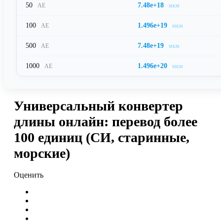
50
7.48e+18
АЕ
мкм
100
1.496e+19
АЕ
мкм
500
7.48e+19
АЕ
мкм
1000
1.496e+20
АЕ
мкм
Универсальный конвертер
длины онлайн: перевод более
100 единиц (СИ, старинные,
морские)
Оценить