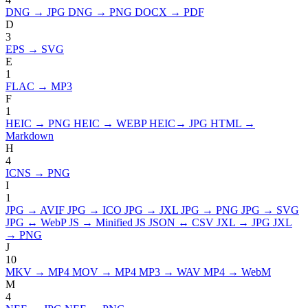
DNG → JPG
DNG → PNG
DOCX → PDF
D
3
EPS → SVG
E
1
FLAC → MP3
F
1
HEIC → PNG
HEIC → WEBP
HEIC→ JPG
HTML →
Markdown
H
4
ICNS → PNG
I
1
JPG → AVIF
JPG → ICO
JPG → JXL
JPG → PNG
JPG → SVG
JPG ↔ WebP
JS → Minified JS
JSON ↔ CSV
JXL → JPG
JXL
→ PNG
J
10
MKV → MP4
MOV → MP4
MP3 → WAV
MP4 → WebM
M
4