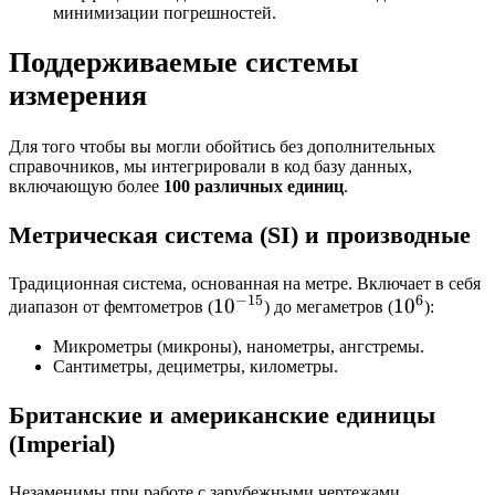
минимизации погрешностей.
Поддерживаемые системы
измерения
Для того чтобы вы могли обойтись без дополнительных
справочников, мы интегрировали в код базу данных,
включающую более
100 различных единиц
.
Метрическая система (SI) и производные
Традиционная система, основанная на метре. Включает в себя
−
15
6
10^{-15}
1
0
10^6
1
0
диапазон от фемтометров (
) до мегаметров (
):
Микрометры (микроны), нанометры, ангстремы.
Сантиметры, дециметры, километры.
Британские и американские единицы
(Imperial)
Незаменимы при работе с зарубежными чертежами,