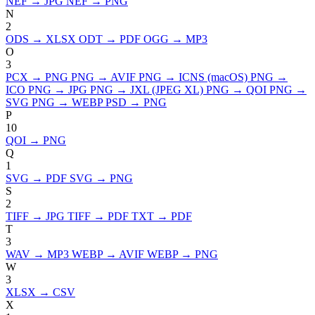
NEF → JPG
NEF → PNG
N
2
ODS → XLSX
ODT → PDF
OGG → MP3
O
3
PCX → PNG
PNG → AVIF
PNG → ICNS (macOS)
PNG →
ICO
PNG → JPG
PNG → JXL (JPEG XL)
PNG → QOI
PNG →
SVG
PNG → WEBP
PSD → PNG
P
10
QOI → PNG
Q
1
SVG → PDF
SVG → PNG
S
2
TIFF → JPG
TIFF → PDF
TXT → PDF
T
3
WAV → MP3
WEBP → AVIF
WEBP → PNG
W
3
XLSX → CSV
X