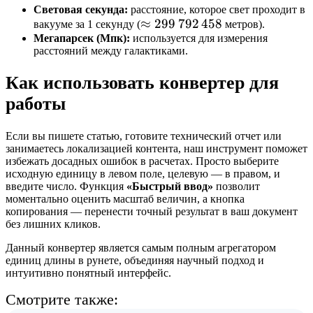
1
Световая секунда:
расстояние, которое свет проходит в
\approx
≈
299
792
458
5
вакууме за 1 секунду (
метров).
Мегапарсек (Мпк):
используется для измерения
299\,792\,458
}
расстояний между галактиками.
Как использовать конвертер для
работы
Если вы пишете статью, готовите технический отчет или
занимаетесь локализацией контента, наш инструмент поможет
избежать досадных ошибок в расчетах. Просто выберите
исходную единицу в левом поле, целевую — в правом, и
введите число. Функция
«Быстрый ввод»
позволит
моментально оценить масштаб величин, а кнопка
копирования — перенести точный результат в ваш документ
без лишних кликов.
Данный конвертер является самым полным агрегатором
единиц длины в рунете, объединяя научный подход и
интуитивно понятный интерфейс.
Смотрите также: