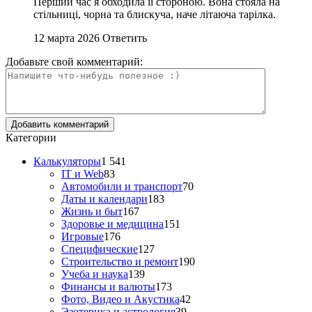
Перший час я обходила її стороною. Вона стояла на
стільниці, чорна та блискуча, наче літаюча тарілка.
12 марта 2026
Ответить
Добавьте свой комментарий:
Категории
Калькуляторы
1 541
IT и Web
83
Автомобили и транспорт
70
Даты и календари
183
Жизнь и быт
167
Здоровье и медицина
151
Игровые
176
Специфические
127
Строительство и ремонт
190
Учеба и наука
139
Финансы и валюты
173
Фото, Видео и Акустика
42
Эзотерика и астрология
39