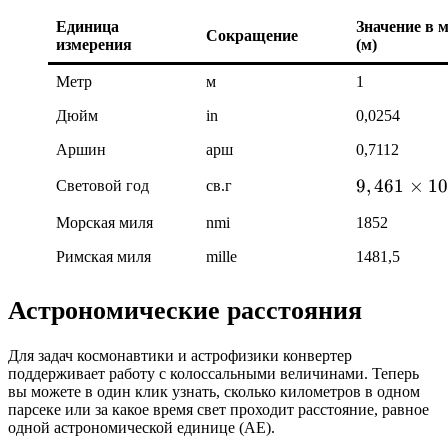
Единица
Значение в 
Сокращение
измерения
(м)
Метр
м
1
Дюйм
in
0,0254
Аршин
арш
0,7112
9,
9
,
461
×
1
0
Световой год
св.г
4
Морская миля
nmi
1852
6
1
Римская миля
mille
1481,5
\
ti
Астрономические расстояния
m
es
Для задач космонавтики и астрофизики конвертер
1
поддерживает работу с колоссальными величинами. Теперь
0
вы можете в один клик узнать, сколько километров в одном
парсеке или за какое время свет проходит расстояние, равное
^
одной астрономической единице (АЕ).
{