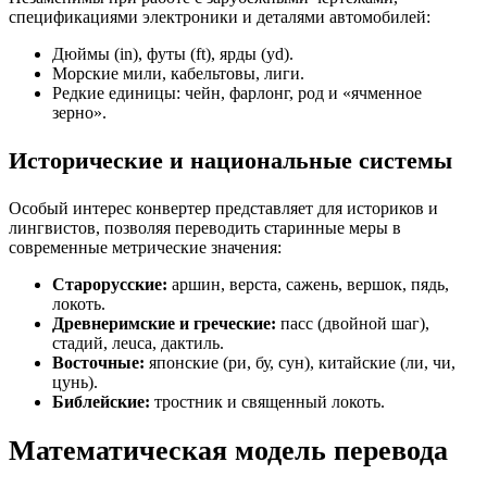
спецификациями электроники и деталями автомобилей:
Дюймы (in), футы (ft), ярды (yd).
Морские мили, кабельтовы, лиги.
Редкие единицы: чейн, фарлонг, род и «ячменное
зерно».
Исторические и национальные системы
Особый интерес конвертер представляет для историков и
лингвистов, позволяя переводить старинные меры в
современные метрические значения:
Старорусские:
аршин, верста, сажень, вершок, пядь,
локоть.
Древнеримские и греческие:
пасс (двойной шаг),
стадий, леuca, дактиль.
Восточные:
японские (ри, бу, сун), китайские (ли, чи,
цунь).
Библейские:
тростник и священный локоть.
Математическая модель перевода