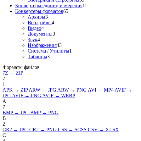
Конвертеры единиц измерения
11
Конвертеры форматов
65
Архивы
3
Веб-файлы
4
Видео
4
Документы
3
Звук
4
Изображения
43
Система / Утилиты
1
Таблицы
3
Форматы файлов
7Z → ZIP
7
1
APK → ZIP
ARW → JPG
ARW → PNG
AVI → MP4
AVIF →
JPG
AVIF → PNG
AVIF → WEBP
A
7
BMP → JPG
BMP → PNG
B
2
CR2 → JPG
CR2 → PNG
CSS ↔ SCSS
CSV → XLSX
C
4