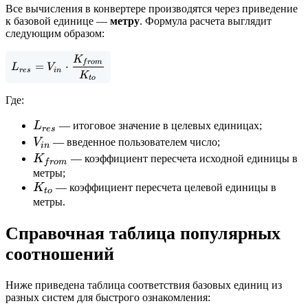
Все вычисления в конвертере производятся через приведение
к базовой единице —
метру
. Формула расчета выглядит
следующим образом:
K
L_{res} = V_{in} \cdot \frac{K_{from}}{K_{
f
ro
m
=
⋅
L
V
res
in
K
t
o
Где:
L_{res}
L
— итоговое значение в целевых единицах;
res
V_{in}
V
— введенное пользователем число;
in
K_{from}
K
— коэффициент пересчета исходной единицы в
f
ro
m
метры;
K_{to}
K
— коэффициент пересчета целевой единицы в
t
o
метры.
Справочная таблица популярных
соотношений
Ниже приведена таблица соответствия базовых единиц из
разных систем для быстрого ознакомления: